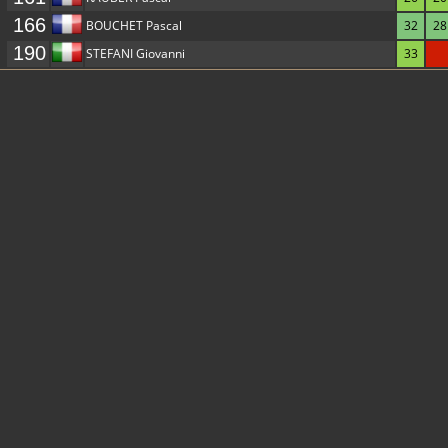
166
BOUCHET Pascal
32
28
190
STEFANI Giovanni
33