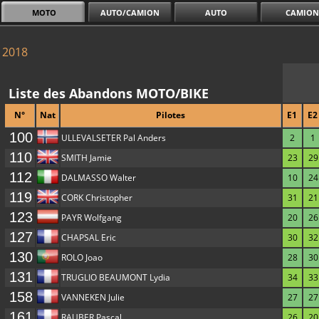
MOTO
AUTO/CAMION
AUTO
CAMION
2018
Liste des Abandons MOTO/BIKE
N°
Nat
Pilotes
E1
E2
100
ULLEVALSETER Pal Anders
2
1
110
SMITH Jamie
23
29
112
DALMASSO Walter
10
24
119
CORK Christopher
31
21
123
PAYR Wolfgang
20
26
127
CHAPSAL Eric
30
32
130
ROLO Joao
28
30
131
TRUGLIO BEAUMONT Lydia
34
33
158
VANNEKEN Julie
27
27
161
RAUBER Pascal
26
20