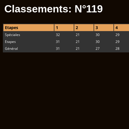
Classements: N°119
Etapes
1
2
3
4
Spéciales
32
21
30
29
Etapes
31
21
30
29
Général
31
21
27
28