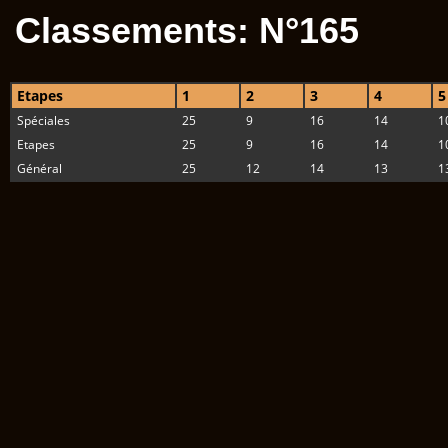
Classements: N°165
Etapes
1
2
3
4
5
Spéciales
25
9
16
14
1
Etapes
25
9
16
14
1
Général
25
12
14
13
1