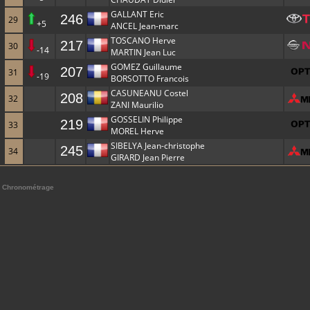
GALLANT Eric
246
29
+5
ANCEL Jean-marc
TOSCANO Herve
217
30
-14
MARTIN Jean Luc
GOMEZ Guillaume
207
31
-19
BORSOTTO Francois
CASUNEANU Costel
208
32
ZANI Maurilio
GOSSELIN Philippe
219
33
MOREL Herve
SIBELYA Jean-christophe
245
34
GIRARD Jean Pierre
Chronométrage