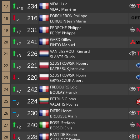
VIDAL Luc
234
17
+10
VIDAL Marlène
PORCHERON Philippe
216
18
-1
LURQUIN Jean Marie
PEDECHE Philippe
231
19
+7
PERRY Philippe
GARD Gilles
241
20
+7
PINTO Manuel
VAN LIESHOUT Gerard
226
21
+3
SLAATS Guido
SZUSTKOWSKI Robert
221
22
+2
KAZBERUK Jaroslaw
SZUSTKOWSKI Robin
220
23
-1
GRYSZCZUK Albert
FREBOURG Loic
242
24
+7
BOULAY Franck
PETRUS Gintas
224
25
0
VALAITIS Povilas
DIERS Herve
230
26
0
BROUSSE Alain
ROSSI Stefano
240
27
+2
BORSOI Elvis
BASTIDE Bruno
228
28
-5
CHAUDAT Didier