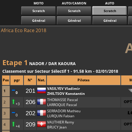
MOTO
AUTO/CAMION
AUTO
Scratch
Scratch
Scratch
Général
Général
Général
Africa Eco Race 2018
Etape 1
NADOR / DAR KAOURA
Classement sur Secteur Sélectif 1 - 91,58 km - 02/01/2018
Pos
pgr
N°
Nat.
Pilotes
M
VASILYEV Vladimir
201
1
0
ZHILTSOV Konstantin
THOMASSE Pascal
206
2
+3
LARROQUE Pascal
SERRADORI Mathieu
202
3
0
LURQUIN Fabian
VAUTHIER Remy
209
4
+4
BRUCY Jean