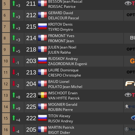
BESSON Jean Pascal
211
5
+3
ROISSAC Patrice
GERARD David
212
6
+3
DELACOUR Pascal
KROTOV Denis
215
7
+3
TSYRO Dmytro
FROMONT Yves
214
8
+3
FROMONT Jean
JULIEN Jean Noel
218
9
+5
JULIEN Rabha
RUDSKOY Andrey
203
10
-1
ZAGORODNIUK Evgenii
LAURE Dominique
213
11
-1
CRESPO Christophe
BAUD Lionel
204
12
-2
POLATO Jean Michel
IMSCHOOT Erwin
223
13
+8
VAN HYFTE Patrick
MOGNIER Gerald
225
14
+9
ROUBIN Pierre
TITOV Alexey
222
15
+4
RUSOV Andrey
MARTIN Patrick
205
16
-4
BIGOT Didier