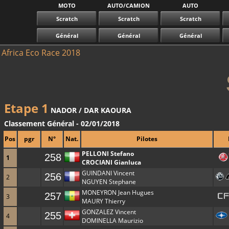
MOTO
AUTO/CAMION
AUTO
Scratch
Scratch
Scratch
Général
Général
Général
Africa Eco Race 2018
Etape 1
NADOR / DAR KAOURA
Classement Général - 02/01/2018
Pos
pgr
N°
Nat.
Pilotes
PELLONI Stefano
258
1
CROCIANI Gianluca
GUINDANI Vincent
256
2
NGUYEN Stephane
MONEYRON Jean Hugues
257
3
MAURY Thierry
GONZALEZ Vincent
255
4
DOMINELLA Maurizio