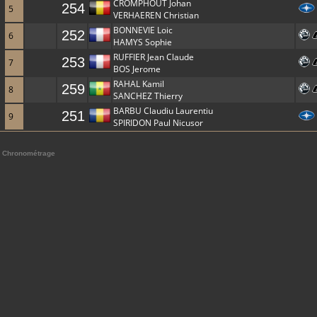
CROMPHOUT Johan
254
5
VERHAEREN Christian
BONNEVIE Loic
252
6
HAMYS Sophie
RUFFIER Jean Claude
253
7
BOS Jerome
RAHAL Kamil
259
8
SANCHEZ Thierry
BARBU Claudiu Laurentiu
251
9
SPIRIDON Paul Nicusor
Chronométrage