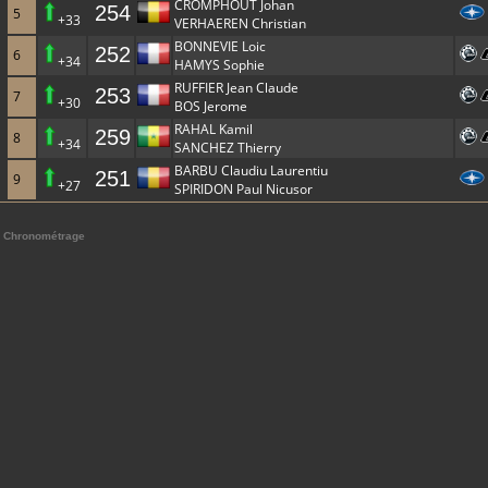
CROMPHOUT Johan
254
5
+33
VERHAEREN Christian
BONNEVIE Loic
252
6
+34
HAMYS Sophie
RUFFIER Jean Claude
253
7
+30
BOS Jerome
RAHAL Kamil
259
8
+34
SANCHEZ Thierry
BARBU Claudiu Laurentiu
251
9
+27
SPIRIDON Paul Nicusor
Chronométrage