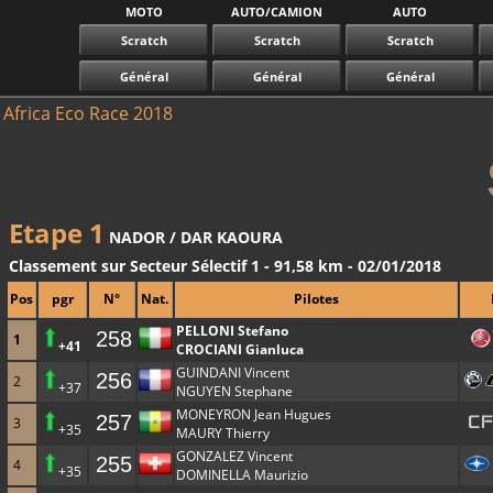
MOTO
AUTO/CAMION
AUTO
Scratch
Scratch
Scratch
Général
Général
Général
Africa Eco Race 2018
Etape 1
NADOR / DAR KAOURA
Classement sur Secteur Sélectif 1 - 91,58 km - 02/01/2018
Pos
pgr
N°
Nat.
Pilotes
PELLONI Stefano
258
1
+41
CROCIANI Gianluca
GUINDANI Vincent
256
2
+37
NGUYEN Stephane
MONEYRON Jean Hugues
257
3
+35
MAURY Thierry
GONZALEZ Vincent
255
4
+35
DOMINELLA Maurizio