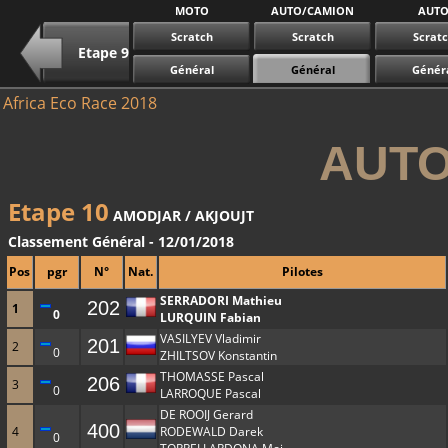
MOTO
AUTO/CAMION
AUT
Scratch
Scratch
Scrat
Etape 9
Général
Général
Génér
Africa Eco Race 2018
AUTO
Etape 10
AMODJAR / AKJOUJT
Classement Général - 12/01/2018
Pos
pgr
N°
Nat.
Pilotes
SERRADORI Mathieu
202
1
0
LURQUIN Fabian
VASILYEV Vladimir
201
2
0
ZHILTSOV Konstantin
THOMASSE Pascal
206
3
0
LARROQUE Pascal
DE ROOIJ Gerard
400
4
RODEWALD Darek
0