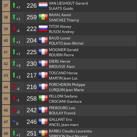
VAN LIESHOUT Gerard
226
37
+1
SLAATS Guido
RAHAL Kamil
259
38
+1
SANCHEZ Thierry
TITOV Alexey
222
39
-4
RUSOV Andrey
BAUD Lionel
204
40
+1
POLATO Jean Michel
MOGNIER Gerald
225
41
+1
ROUBIN Pierre
DIERS Herve
230
42
+3
BROUSSE Alain
TOSCANO Herve
217
43
+3
MARTIN Jean Luc
PORCHERON Philippe
216
44
-4
LURQUIN Jean Marie
PELLONI Stefano
258
45
-1
CROCIANI Gianluca
FREBOURG Loic
242
46
-3
BOULAY Franck
GALLANT Eric
246
47
0
ANCEL Jean-marc
BARBU Claudiu Laurentiu
251
48
+1
SPIRIDON Paul Nicusor