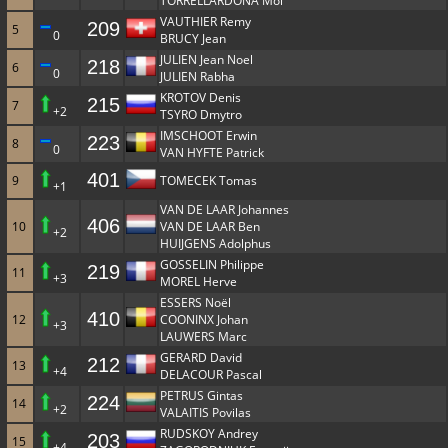
TORRELLARDONA Moi
VAUTHIER Remy
209
5
0
BRUCY Jean
JULIEN Jean Noel
218
6
0
JULIEN Rabha
KROTOV Denis
215
7
+2
TSYRO Dmytro
IMSCHOOT Erwin
223
8
0
VAN HYFTE Patrick
401
9
TOMECEK Tomas
+1
VAN DE LAAR Johannes
406
10
VAN DE LAAR Ben
+2
HUIJGENS Adolphus
GOSSELIN Philippe
219
11
+3
MOREL Herve
ESSERS Noël
410
12
COONINX Johan
+3
LAUWERS Marc
GERARD David
212
13
+4
DELACOUR Pascal
PETRUS Gintas
224
14
+2
VALAITIS Povilas
RUDSKOY Andrey
203
15
+4