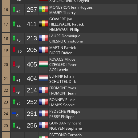
ZAGORODNIUK Evgenii
MONEYRON Jean Hugues
257
16
+2
MAURY Thierry
GOVAERE Jan
411
17
HILLEWAERE Patrick
+4
HELEWAUT Philip
LAURE Dominique
213
18
+5
CRESPO Christophe
MARTIN Patrick
205
19
-12
BIGOT Didier
KOVACS Miklos
405
20
CZEGLEDI Peter
-9
ACS Laszlo
ELFRINK Johan
404
21
+1
SCHUTTEL Dirk
FROMONT Yves
214
22
-9
FROMONT Jean
BONNEVIE Loic
252
23
+2
HAMYS Sophie
PEDECHE Philippe
231
24
0
PERRY Philippe
GUINDANI Vincent
256
25
+2
NGUYEN Stephane
PATTONO Corrado