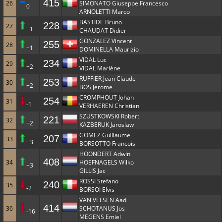
415
26
SIMONATO Giuseppe Francesco
0
ARNOLETTI Marco
BASTIDE Bruno
228
27
+1
CHAUDAT Didier
GONZALEZ Vincent
255
28
+1
DOMINELLA Maurizio
VIDAL Luc
234
29
+2
VIDAL Marlène
RUFFIER Jean Claude
253
30
+2
BOS Jerome
CROMPHOUT Johan
254
31
-1
VERHAEREN Christian
SZUSTKOWSKI Robert
221
32
+2
KAZBERUK Jaroslaw
GOMEZ Guillaume
207
33
+3
BORSOTTO Francois
HOONDERT Adwin
408
34
HOEFNAGELS Wilko
+3
GILLIS Jac
ROSSI Stefano
240
35
-2
BORSOI Elvis
VAN VELSEN Aad
414
36
SCHOTANUS Jos
-16
MEGENS Emiel