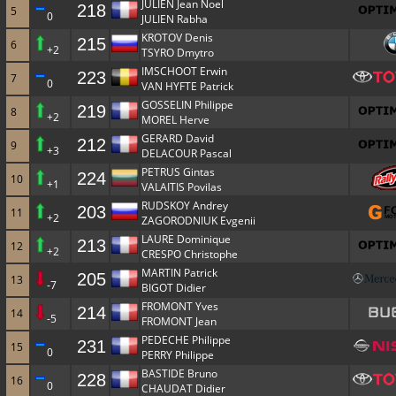
JULIEN Jean Noel
218
5
0
JULIEN Rabha
KROTOV Denis
215
6
+2
TSYRO Dmytro
IMSCHOOT Erwin
223
7
0
VAN HYFTE Patrick
GOSSELIN Philippe
219
8
+2
MOREL Herve
GERARD David
212
9
+3
DELACOUR Pascal
PETRUS Gintas
224
10
+1
VALAITIS Povilas
RUDSKOY Andrey
203
11
+2
ZAGORODNIUK Evgenii
LAURE Dominique
213
12
+2
CRESPO Christophe
MARTIN Patrick
205
13
-7
BIGOT Didier
FROMONT Yves
214
14
-5
FROMONT Jean
PEDECHE Philippe
231
15
0
PERRY Philippe
BASTIDE Bruno
228
16
0
CHAUDAT Didier