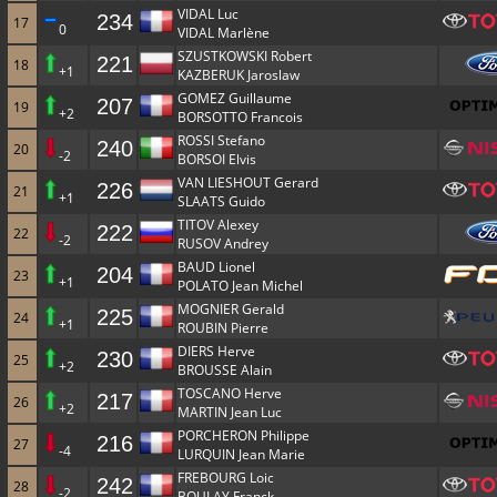
VIDAL Luc
234
17
0
VIDAL Marlène
SZUSTKOWSKI Robert
221
18
+1
KAZBERUK Jaroslaw
GOMEZ Guillaume
207
19
+2
BORSOTTO Francois
ROSSI Stefano
240
20
-2
BORSOI Elvis
VAN LIESHOUT Gerard
226
21
+1
SLAATS Guido
TITOV Alexey
222
22
-2
RUSOV Andrey
BAUD Lionel
204
23
+1
POLATO Jean Michel
MOGNIER Gerald
225
24
+1
ROUBIN Pierre
DIERS Herve
230
25
+2
BROUSSE Alain
TOSCANO Herve
217
26
+2
MARTIN Jean Luc
PORCHERON Philippe
216
27
-4
LURQUIN Jean Marie
FREBOURG Loic
242
28
-2
BOULAY Franck