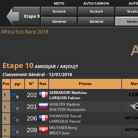
MOTO
AUTO/CAMION
AUT
Scratch
Scratch
Scrat
Etape 9
Général
Général
Génér
Africa Eco Race 2018
Etape 10
AMODJAR / AKJOUJT
Classement Général - 12/01/2018
Pos
pgr
N°
Nat.
Pilotes
Mar
SERRADORI Mathieu
202
1
0
LURQUIN Fabian
VASILYEV Vladimir
201
2
0
ZHILTSOV Konstantin
THOMASSE Pascal
206
3
0
LARROQUE Pascal
VAUTHIER Remy
209
4
0
BRUCY Jean