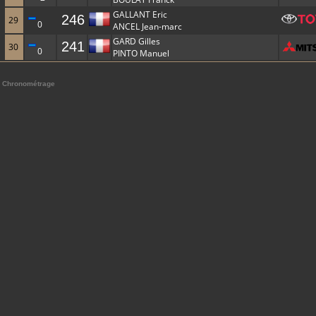
GALLANT Eric
246
29
0
ANCEL Jean-marc
GARD Gilles
241
30
0
PINTO Manuel
Chronométrage