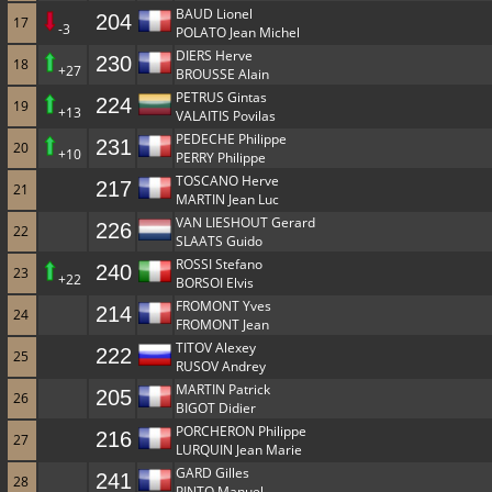
BAUD Lionel
204
17
-3
POLATO Jean Michel
DIERS Herve
230
18
+27
BROUSSE Alain
PETRUS Gintas
224
19
+13
VALAITIS Povilas
PEDECHE Philippe
231
20
+10
PERRY Philippe
TOSCANO Herve
217
21
MARTIN Jean Luc
VAN LIESHOUT Gerard
226
22
SLAATS Guido
ROSSI Stefano
240
23
+22
BORSOI Elvis
FROMONT Yves
214
24
FROMONT Jean
TITOV Alexey
222
25
RUSOV Andrey
MARTIN Patrick
205
26
BIGOT Didier
PORCHERON Philippe
216
27
LURQUIN Jean Marie
GARD Gilles
241
28
PINTO Manuel