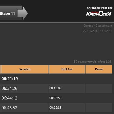
Chronométrage par
Etape 11
Dernier Classement
22/01/2018 11:52:52
30 concurrent(s) classé(s)
Scratch
Diff 1er
Péna
06:21:19
06:34:26
00:13:07
06:44:12
00:22:53
06:46:52
00:25:33