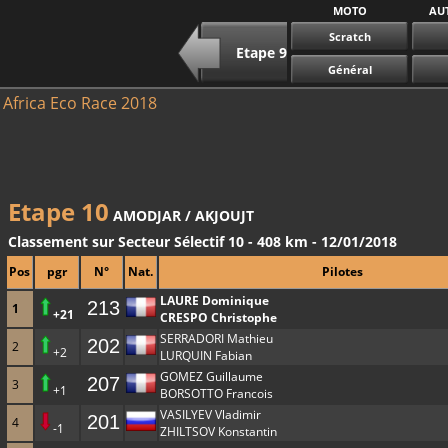
MOTO
AU
Scratch
Etape 9
Général
Africa Eco Race 2018
Etape 10
AMODJAR / AKJOUJT
Classement sur Secteur Sélectif 10 - 408 km - 12/01/2018
Pos
pgr
N°
Nat.
Pilotes
LAURE Dominique
213
1
+21
CRESPO Christophe
SERRADORI Mathieu
202
2
+2
LURQUIN Fabian
GOMEZ Guillaume
207
3
+1
BORSOTTO Francois
VASILYEV Vladimir
201
4
-1
ZHILTSOV Konstantin