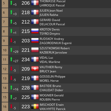
THOMASSE Pascal
206
5
+5
LARROQUE Pascal
JULIEN Jean Noel
218
6
+3
JULIEN Rabha
GERARD David
212
7
+5
DELACOUR Pascal
KROTOV Denis
215
8
+1
TSYRO Dmytro
RUDSKOY Andrey
203
9
-1
ZAGORODNIUK Evgenii
SZUSTKOWSKI Robert
221
10
+29
KAZBERUK Jaroslaw
VIDAL Luc
234
11
+27
VIDAL Marlène
VAUTHIER Remy
209
12
-5
BRUCY Jean
GOSSELIN Philippe
219
13
-5
MOREL Herve
BASTIDE Bruno
228
14
+16
CHAUDAT Didier
MOGNIER Gerald
225
15
+7
ROUBIN Pierre
IMSCHOOT Erwin
223
16
-5
VAN HYFTE Patrick