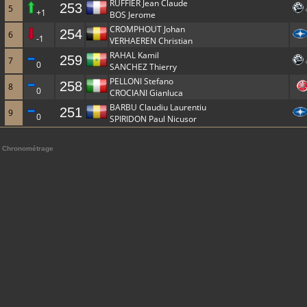
RUFFIER Jean Claude
253
5
+1
BOS Jerome
CROMPHOUT Johan
254
6
-1
VERHAEREN Christian
RAHAL Kamil
259
7
0
SANCHEZ Thierry
PELLONI Stefano
258
8
0
CROCIANI Gianluca
BARBU Claudiu Laurentiu
251
9
0
SPIRIDON Paul Nicusor
Chronométrage