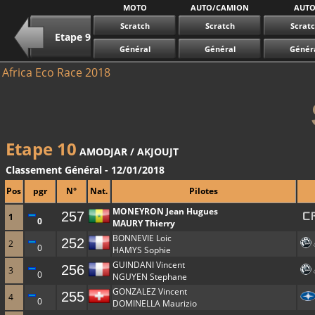
MOTO
AUTO/CAMION
AUT
Scratch
Scratch
Scrat
Etape 9
Général
Général
Génér
Africa Eco Race 2018
Etape 10
AMODJAR / AKJOUJT
Classement Général - 12/01/2018
Pos
pgr
N°
Nat.
Pilotes
MONEYRON Jean Hugues
257
1
0
MAURY Thierry
BONNEVIE Loic
252
2
0
HAMYS Sophie
GUINDANI Vincent
256
3
0
NGUYEN Stephane
GONZALEZ Vincent
255
4
0
DOMINELLA Maurizio