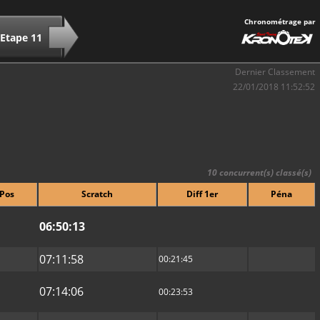
Chronométrage par
Etape 11
Dernier Classement
22/01/2018 11:52:52
10 concurrent(s) classé(s)
/Pos
Scratch
Diff 1er
Péna
06:50:13
07:11:58
00:21:45
07:14:06
00:23:53