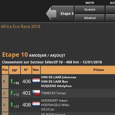
MOTO
AU
Scratch
Etape 9
Général
Africa Eco Race 2018
Etape 10
AMODJAR / AKJOUJT
Classement sur Secteur Sélectif 10 - 408 km - 12/01/2018
Pos
pgr
N°
Nat.
Pilotes
VAN DE LAAR Johannes
406
1
VAN DE LAAR Ben
+16
HUIJGENS Adolphus
401
2
TOMECEK Tomas
+12
HOONDERT Adwin
408
3
HOEFNAGELS Wilko
+23
GILLIS Jac
DE ROOIJ Gerard