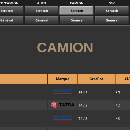
TO/CAMION
AUTO
CAMION
SSV
Scratch
Scratch
Scratch
Scratch
Général
Général
Général
Général
CAMION
Marque
Grp/Pos
Cl
T4 / 1
/ 1
T4 / 2
/ 2
T4 / 3
/ 3