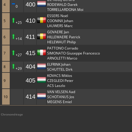
400
4
RODEWALD Darek
0
TORRELLARDONA Moi
ESSERS Noël
410
5
COONINX Johan
+25
LAUWERS Marc
GOVAERE Jan
411
6
HILLEWAERE Patrick
+14
HELEWAUT Philip
PATTONO Corrado
415
7
SIMONATO Giuseppe Francesco
+27
ARNOLETTI Marco
ELFRINK Johan
404
8
+29
SCHUTTEL Dirk
KOVACS Miklos
405
9
CZEGLEDI Peter
ACS Laszlo
VAN VELSEN Aad
414
10
SCHOTANUS Jos
MEGENS Emiel
Chronométrage