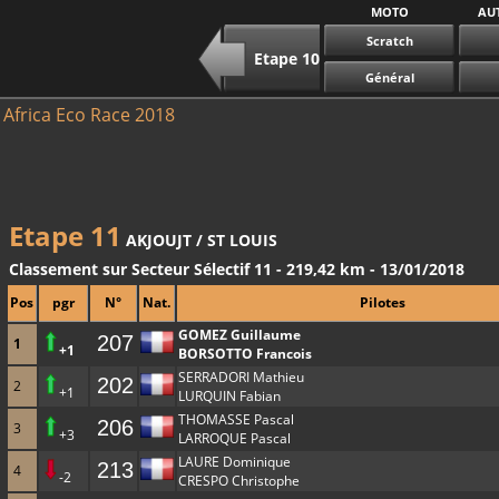
MOTO
AU
Scratch
Etape 10
Général
Africa Eco Race 2018
Etape 11
AKJOUJT / ST LOUIS
Classement sur Secteur Sélectif 11 - 219,42 km - 13/01/2018
Pos
pgr
N°
Nat.
Pilotes
GOMEZ Guillaume
207
1
+1
BORSOTTO Francois
SERRADORI Mathieu
202
2
+1
LURQUIN Fabian
THOMASSE Pascal
206
3
+3
LARROQUE Pascal
LAURE Dominique
213
4
-2
CRESPO Christophe