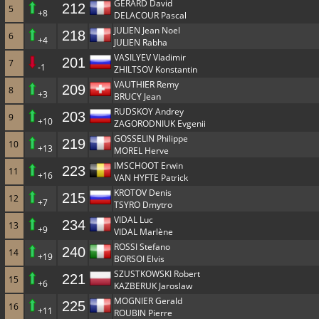
GERARD David
212
5
+8
DELACOUR Pascal
JULIEN Jean Noel
218
6
+4
JULIEN Rabha
VASILYEV Vladimir
201
7
-1
ZHILTSOV Konstantin
VAUTHIER Remy
209
8
+3
BRUCY Jean
RUDSKOY Andrey
203
9
+10
ZAGORODNIUK Evgenii
GOSSELIN Philippe
219
10
+13
MOREL Herve
IMSCHOOT Erwin
223
11
+16
VAN HYFTE Patrick
KROTOV Denis
215
12
+7
TSYRO Dmytro
VIDAL Luc
234
13
+9
VIDAL Marlène
ROSSI Stefano
240
14
+19
BORSOI Elvis
SZUSTKOWSKI Robert
221
15
+6
KAZBERUK Jaroslaw
MOGNIER Gerald
225
16
+11
ROUBIN Pierre