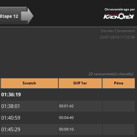
Chronométrage par
Etape 12
Dernier Classement
22/01/2018 11:52:58
22 concurrent(s) classé(s)
Scratch
Diff 1er
Péna
01:36:19
01:38:01
00:01:42
01:40:59
00:04:40
01:45:29
00:09:10