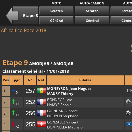
MOTO
AUTO/CAMION
AUT
Scratch
Scratch
Scrat
Etape 8
Général
Général
Génér
Africa Eco Race 2018
Etape 9
AMODJAR / AMODJAR
Classement Général - 11/01/2018
Pos
pgr
N°
Nat.
Pilotes
MONEYRON Jean Hugues
257
1
0
MAURY Thierry
BONNEVIE Loic
252
2
+1
HAMYS Sophie
GUINDANI Vincent
256
3
+1
NGUYEN Stephane
GONZALEZ Vincent
255
4
-2
DOMINELLA Maurizio