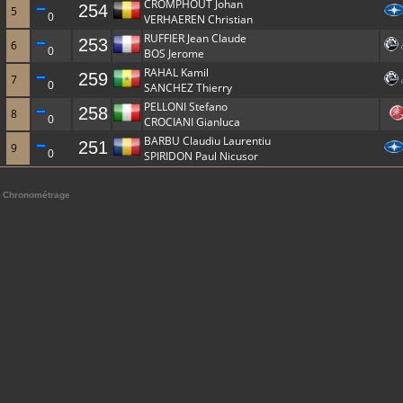
CROMPHOUT Johan
254
5
0
VERHAEREN Christian
RUFFIER Jean Claude
253
6
0
BOS Jerome
RAHAL Kamil
259
7
0
SANCHEZ Thierry
PELLONI Stefano
258
8
0
CROCIANI Gianluca
BARBU Claudiu Laurentiu
251
9
0
SPIRIDON Paul Nicusor
Chronométrage