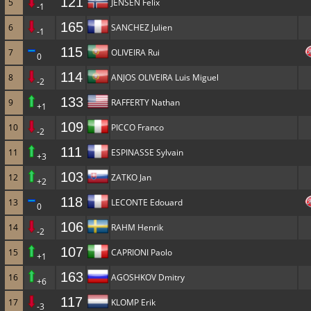
121
5
JENSEN Felix
-1
165
6
SANCHEZ Julien
-1
115
7
OLIVEIRA Rui
0
114
8
ANJOS OLIVEIRA Luis Miguel
-2
133
9
RAFFERTY Nathan
+1
109
10
PICCO Franco
-2
111
11
ESPINASSE Sylvain
+3
103
12
ZATKO Jan
+2
118
13
LECONTE Edouard
0
106
14
RAHM Henrik
-2
107
15
CAPRIONI Paolo
+1
163
16
AGOSHKOV Dmitry
+6
117
17
KLOMP Erik
-3