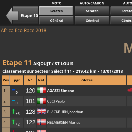
MOTO
AUTO/CAMION
AUT
Scratch
Scratch
Scrat
Etape 10
Général
Général
Génér
Africa Eco Race 2018
Etape 11
AKJOUJT / ST LOUIS
Classement sur Secteur Sélectif 11 - 219,42 km - 13/01/2018
Pos
pgr
N°
Nat.
Pilotes
120
1
AGAZZI Simone
0
101
2
CECI Paolo
0
128
3
BLACKBURN Jonathan
+3
122
4
HELMERSEN Marius
+2