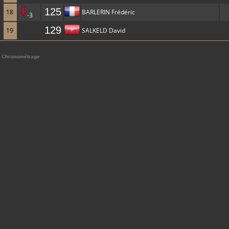
125
18
BARLERIN Frédéric
-3
129
19
SALKELD David
Chronométrage