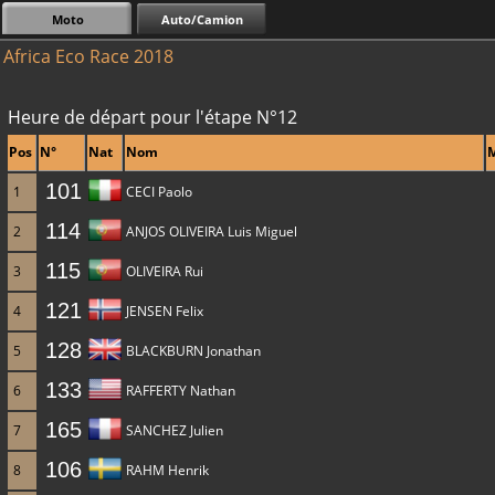
Moto
Auto/Camion
Africa Eco Race 2018
Heure de départ pour l'étape N°12
Pos
N°
Nat
Nom
101
1
CECI Paolo
114
2
ANJOS OLIVEIRA Luis Miguel
115
3
OLIVEIRA Rui
121
4
JENSEN Felix
128
5
BLACKBURN Jonathan
133
6
RAFFERTY Nathan
165
7
SANCHEZ Julien
106
8
RAHM Henrik