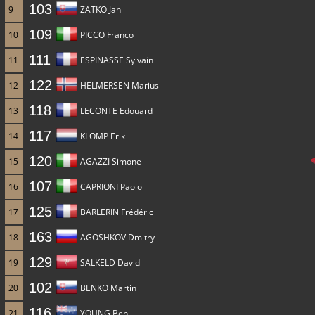
103
9
ZATKO Jan
109
10
PICCO Franco
111
11
ESPINASSE Sylvain
122
12
HELMERSEN Marius
118
13
LECONTE Edouard
117
14
KLOMP Erik
120
15
AGAZZI Simone
107
16
CAPRIONI Paolo
125
17
BARLERIN Frédéric
163
18
AGOSHKOV Dmitry
129
19
SALKELD David
102
20
BENKO Martin
116
21
YOUNG Ben