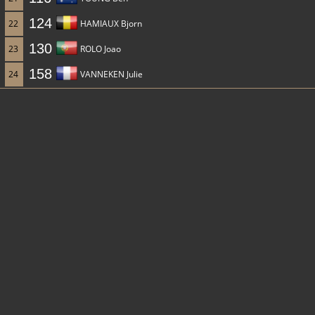
124
22
HAMIAUX Bjorn
130
23
ROLO Joao
158
24
VANNEKEN Julie